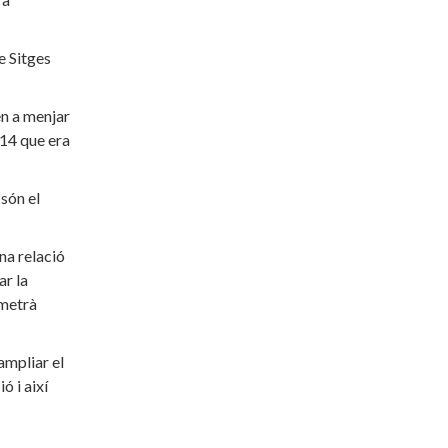
e Sitges
en a menjar
014 que era
són el
na relació
ar la
rmetrà
ampliar el
ó i així