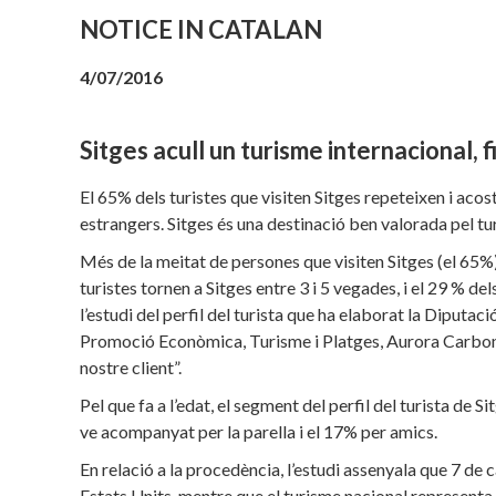
NOTICE IN CATALAN
4/07/2016
Sitges acull un turisme internacional, f
El 65% dels turistes que visiten Sitges repeteixen i acos
estrangers. Sitges és una destinació ben valorada pel t
Més de la meitat de persones que visiten Sitges (el 65%)
turistes tornen a Sitges entre 3 i 5 vegades, i el 29 % de
l’estudi del perfil del turista que ha elaborat la Diputa
Promoció Econòmica, Turisme i Platges, Aurora Carbonell,
nostre client”.
Pel que fa a l’edat, el segment del perfil del turista de 
ve acompanyat per la parella i el 17% per amics.
En relació a la procedència, l’estudi assenyala que 7 de
Estats Units, mentre que el turisme nacional representa e