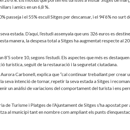
liars i amics en un 6,8 %.
% passeja i el 55% escull Sitges per descansar, i el 94’6% no surt d
seva estada. D’aquí, l’estudi assenyala que uns 326 euros es destin
esta manera, la despesa total a Sitges ha augmentat respecte al 2
n 8’5 sobre 10, segons l’estudi. Els aspectes que més es destaquen 
ció turística, seguit de la restauració i la seguretat ciutadana.
urora Carbonell, explica que “cal continuar treballant per crear u
i la seva intenció de tornar, repetir la seva estada a Sitges i recoman
enir un anàlisi de variacions del comportament del turista i ens pe
doria de Turisme i Platges de l’Ajuntament de Sitges s’ha apostat per 
za al municipi tant en nombre com ampliant els punts d’enquestaci