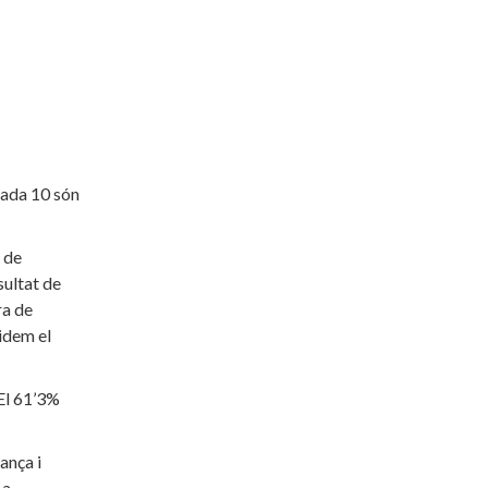
 cada 10 són
 de
sultat de
ra de
lidem el
 El 61’3%
ança i
 a