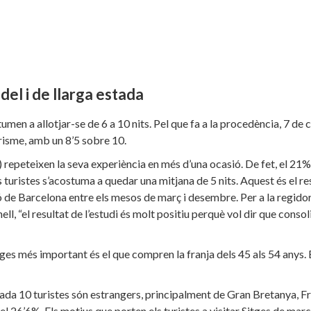
idel i de llarga estada
tumen a allotjar-se de 6 a 10 nits. Pel que fa a la procedència, 7 de
urisme, amb un 8’5 sobre 10.
 repeteixen la seva experiència en més d’una ocasió. De fet, el 21%
ls turistes s’acostuma a quedar una mitjana de 5 nits. Aquest és el re
ció de Barcelona entre els mesos de març i desembre. Per a la regido
 “el resultat de l’estudi és molt positiu perquè vol dir que conso
Sitges més important és el que compren la franja dels 45 als 54 anys.
 cada 10 turistes són estrangers, principalment de Gran Bretanya, Fr
l 26’6%. Els motius que porten els turistes a visitar Sitges de març