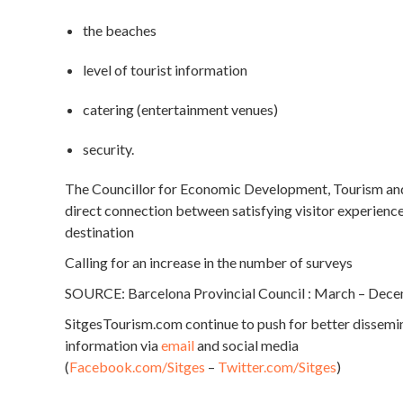
the beaches
level of tourist information
catering (entertainment venues)
security.
The Councillor for Economic Development, Tourism and
direct connection between satisfying visitor experience
destination
Calling for an increase in the number of surveys
SOURCE: Barcelona Provincial Council : March – Dec
SitgesTourism.com continue to push for better dissemi
information via
email
and social media
(
Facebook.com/Sitges
–
Twitter.com/Sitges
)