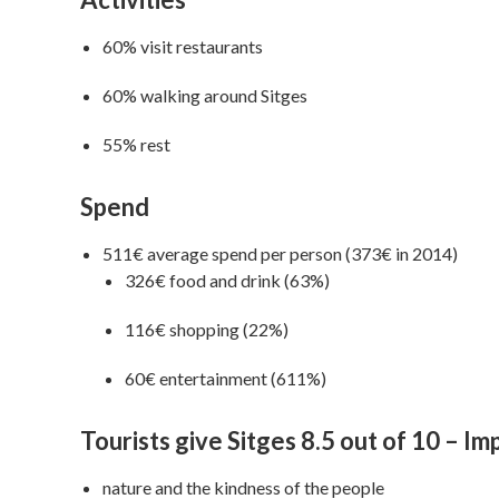
60% visit restaurants
60% walking around Sitges
55% rest
Spend
511€ average spend per person (373€ in 2014)
326€ food and drink (63%)
116€ shopping (22%)
60€ entertainment (611%)
Tourists give Sitges 8.5 out of 10 – Im
nature and the kindness of the people