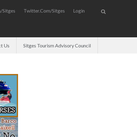
/Sitges
Twitter.com/Sitges
Login
t Us
Sitges Tourism Advisory Council