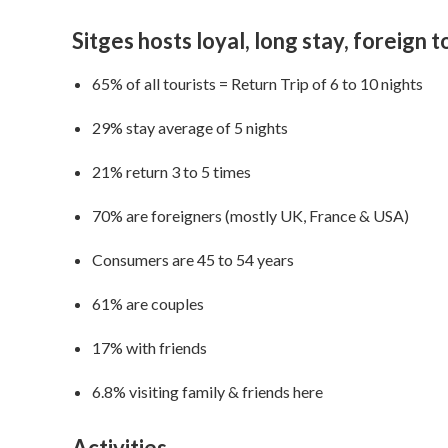
Sitges hosts loyal, long stay, foreign t
65% of all tourists = Return Trip of 6 to 10 nights
29% stay average of 5 nights
21% return 3 to 5 times
70% are foreigners (mostly UK, France & USA)
Consumers are 45 to 54 years
61% are couples
17% with friends
6.8% visiting family & friends here
Activities